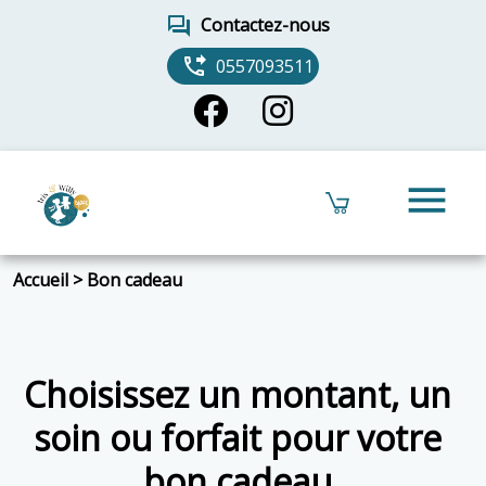
forum
Contactez-nous
phone_forwarded
0557093511
menu
Accueil
>
Bon cadeau
Choisissez un montant, un
soin ou forfait pour votre
bon cadeau