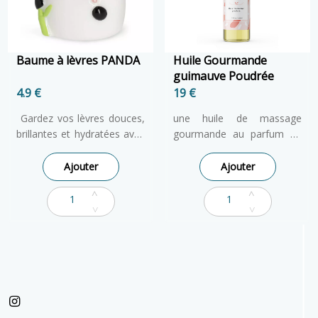
Baume à lèvres PANDA
Huile Gourmande
guimauve Poudrée
4.9 €
19 €
Gardez vos lèvres douces,
une huile de massage
brillantes et hydratées avec
gourmande au parfum de
cet adorable baume à
guimauve. Cette huile pour
lèvres Panda en stick. Il
le corps ultra nourrissante
Ajouter
Ajouter
hydrate et rafraîchit les
et hydratante
lèvres en en seul passage