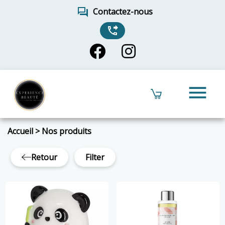
forum
Contactez-nous
phone_forwarded
menu
Accueil
>
Nos produits
Retour
Filter