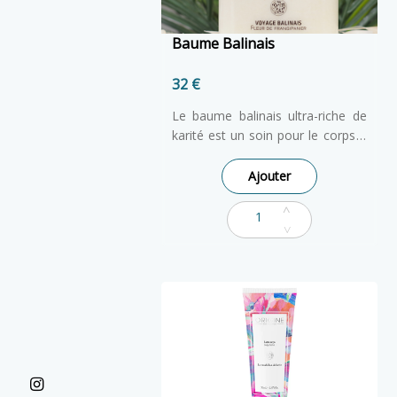
Baume Balinais
32 €
Le baume balinais ultra-riche de
karité est un soin pour le corps à
la fragrance florale de
Frangipanier. Naturellement
Ajouter
granuleuse dans son état brut, la
texture du baume au karité
devient donc fondante à
l’application. Il pénètre donc plus
facilement dans la peau. Ce soin
renferme une formule
nourrissante inédite. Elle allie de
la Cire d’Abeille 100% d’origine
naturelle au Beurre de karité ainsi
que l’Huile de Soja issus de
l’agriculture biologique.