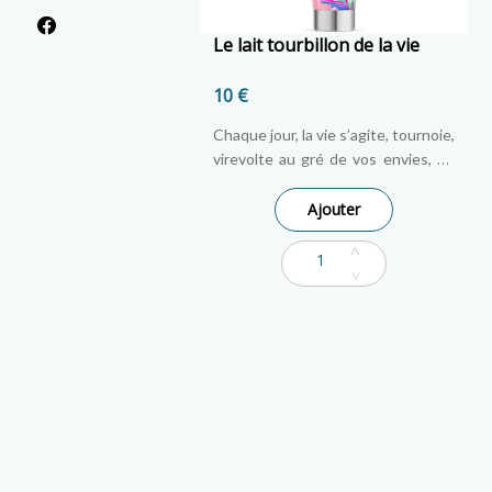
Le lait tourbillon de la vie
10 €
Chaque jour, la vie s’agite, tournoie,
virevolte au gré de vos envies, de
vos passions. Le tourbillon de la vie
est un parfum charmant, tout en
Ajouter
couleurs et émotions, avec ses
notes de fève tonka, rose et
vanille. Une invitation à célébrer la
vie et ses tumultes chatoyants.