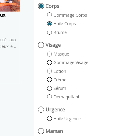
Corps
eux
Gommage Corps
Huile Corps
Brume
auté aux
Visage
cieux est
onséquent
Masque
atation
Gommage Visage
 Le corps
Lotion
e satiné
Crème
ydratée.
offre le
Sérum
égétales
Démaquillant
uiles de
esol en
Urgence
uiles de
Huile Urgence
sues de
huile a la
Maman
pray pour