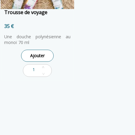
un meilleur pouvoir d’ap
au quotidien.
Trousse de voyage
35 €
Une douche polynésienne au
monoï 70 ml
Une Crème de Soleil "Un beau
matin d'été" 70 ml
Ajouter
Un sucre de lissage "voyage
balinais" au Frangipanier 80g