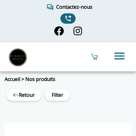
forum
Contactez-nous
phone_forwarded
menu
Accueil
>
Nos produits
Retour
Filter