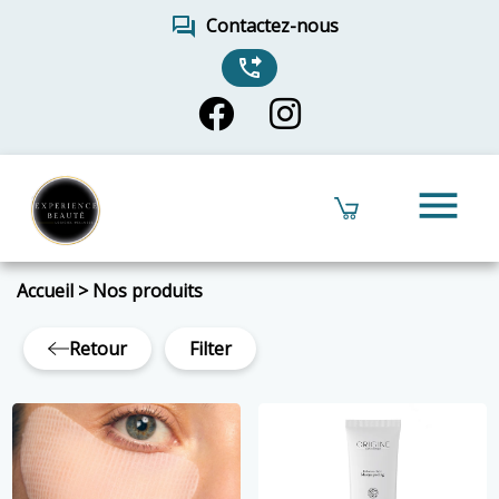
forum
Contactez-nous
phone_forwarded
menu
Accueil
>
Nos produits
Retour
Filter