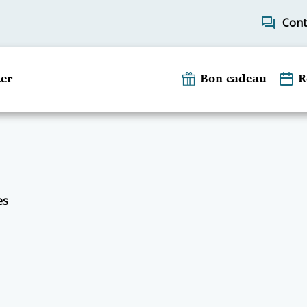
forum
Cont
er
Bon cadeau
R
es