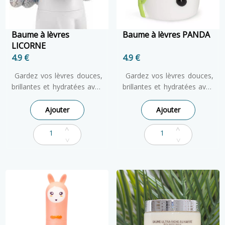
Baume à lèvres
Baume à lèvres PANDA
LICORNE
4.9 €
4.9 €
Gardez vos lèvres douces,
Gardez vos lèvres douces,
brillantes et hydratées avec
brillantes et hydratées avec
cet adorable baume à
cet adorable baume à
lèvres LICORNE en stick. Il
lèvres Panda en stick. Il
Ajouter
Ajouter
hydrate et rafraîchit les
hydrate et rafraîchit les
lèvres en en seul passage
lèvres en en seul passage