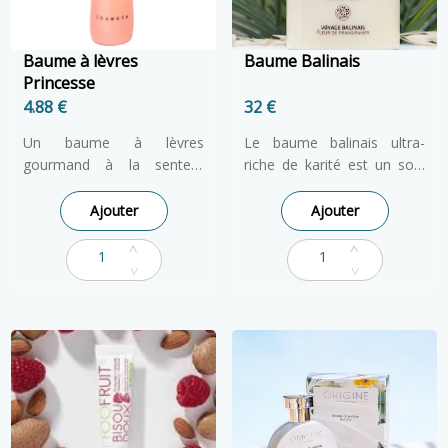
Baume à lèvres
Baume Balinais
Princesse
4.88 €
32 €
Un baume à lèvres
Le baume balinais ultra-
gourmand à la senteur
riche de karité est un soin
mûres, spécialement conçu
pour le corps à la fragrance
pour les petites lèvres des
florale de Frangipanier.
Ajouter
Ajouter
enfants. Il hydrate, protège
Naturellement granuleuse
et laisse une sensation
dans son état brut, la
douce et fruitée.
texture du baume au karité
devient donc fondante à
l’application. Il pénètre donc
plus facilement dans la
peau. Ce soin renferme une
formule nourrissante
inédite. Elle allie de la Cire
d’Abeille 100% d’origine