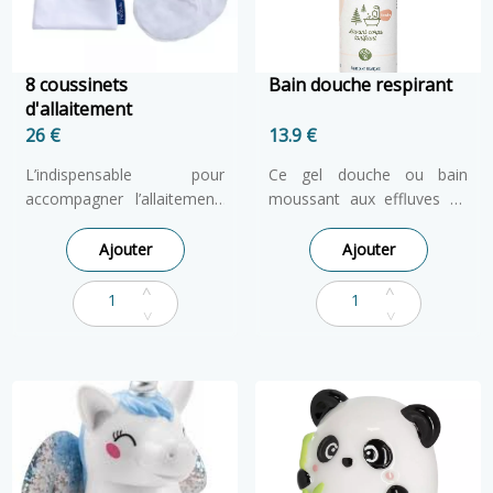
8 coussinets
Bain douche respirant
d'allaitement
26 €
13.9 €
L’indispensable pour
Ce gel douche ou bain
accompagner l’allaitement,
moussant aux effluves de
le coussinet d’allaitement
sapin et d'eucalyptus est
lavable Néobulle. Neobulle
idéal après une journée
Ajouter
Ajouter
met à profit son expertise «
fatigante ou en saison
allaitement maternel » et
hivernale. Respirer
son savoir-faire textile en
profondément l'odeur que
proposant des coussinets
dégage ce gel douche pour
d’allaitement lavables
bénéficier pleinement des
confortables, doux ,
effluves aromatiques.
absorbants, et effet au sec !
Agent lavant d'origine
naturelle à 97%. Sans
sulfates. Convient aux plus
de 3 ans.