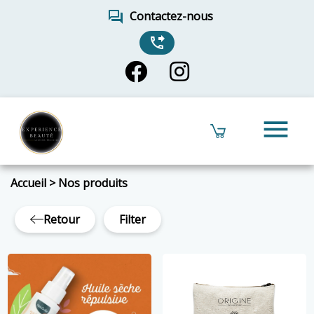
forum
Contactez-nous
phone_forwarded
menu
Accueil
>
Nos produits
Retour
Filter