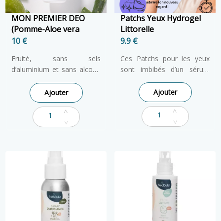
MON PREMIER DEO
Patchs Yeux Hydrogel
(Pomme-Aloe vera
Littorelle
10 €
9.9 €
Fruité, sans sels
Ces Patchs pour les yeux
d’aluminium et sans alcool,
sont imbibés d’un sérum
il
masque les mauvaises
riche en Eyeliss, une
odeurs et absorbe
association de molécules
Ajouter
Ajouter
l’humidité
,
sans agresser la
extraites des plantes
peau sensible des enfants
,
brevetée pour réduire les
et laisse sur leurs aisselles
poches sous les yeux,
un
parfum frais
.
combattre les cernes et
booster l’élasticité de la
peau avec un effet anti-
rides. Nous y avons rajouté
de d’eau Florale de Bleuet
reconnue pour ses
propriétés calmantes,
tonifiantes et revitalisantes,