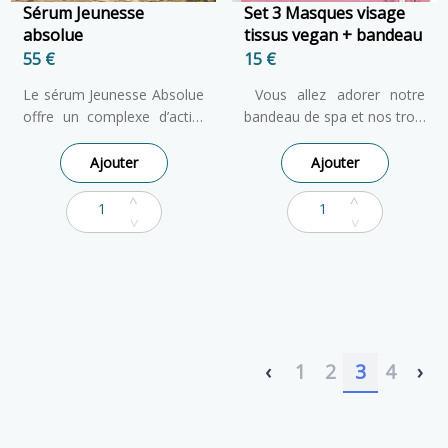
Sérum Jeunesse
Set 3 Masques visage
absolue
tissus vegan + bandeau
55 €
15 €
Le sérum Jeunesse Absolue
Vous allez adorer notre
offre un complexe d’actifs
bandeau de spa et nos trois
anti-âge. La formule intègre
masques en tissus végan
collagène marin et lysat de
purifiant, super hydratant et
Ajouter
Ajouter
bifidobactéries. Son action
illuminateur, aux imprimés
globale agit sur les signes
amusants de licorne, de
de l’âge du visage. Sa
girafe et de koala. Faites
texture aqueuse délivre ses
vous plaisir et profitez d'un
bienfaits, dans sa
moment de détente bien
transparence absolue
mérité !
‹
1
2
3
4
›