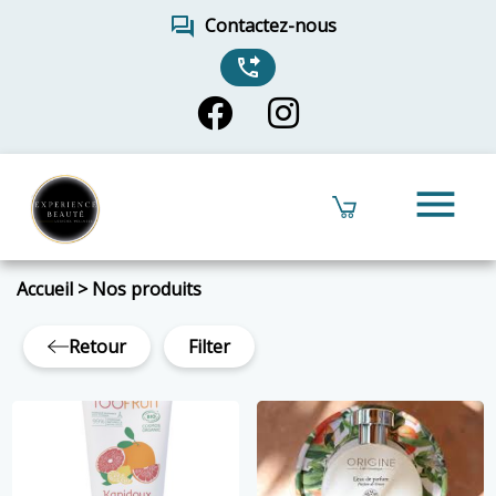
forum
Contactez-nous
phone_forwarded
menu
Accueil
>
Nos produits
Retour
Filter