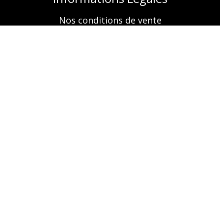
Nos conditions de vente
Mentions légales
Retrouvez-nous aussi sur
A propos
Nos prestations
Boutique