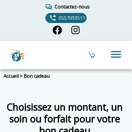
forum
Contactez-nous
phone_forwarded
0557093511
menu
Accueil
>
Bon cadeau
Choisissez un montant, un
soin ou forfait pour votre
bon cadeau