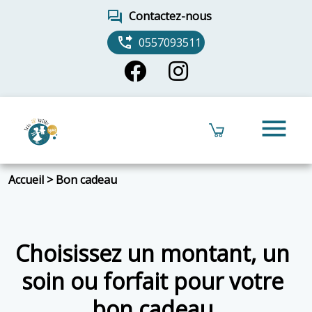
forum
Contactez-nous
phone_forwarded
0557093511
menu
Accueil
>
Bon cadeau
Choisissez un montant, un
soin ou forfait pour votre
bon cadeau