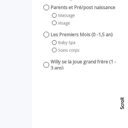
Parents et Pré/post naissance
Massage
Visage
Les Premiers Mois (0 -1,5 an)
Baby Spa
Soins corps
Willy se la joue grand frère (1 -
3 ans)
Massage Scénarisé
Comme les grands (3ans et +)
Soin Corps enfant
Scroll
Scroll
Soin Visage Enfant
Fish pédicure
Fish pédicure