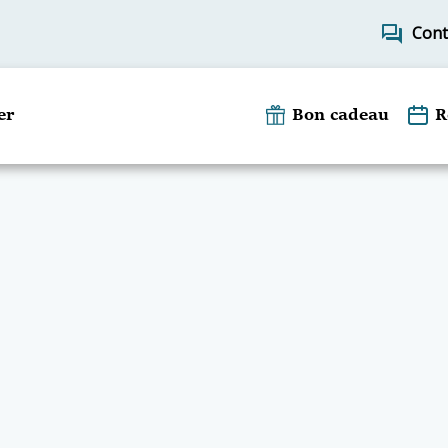
forum
Cont
er
Bon cadeau
R