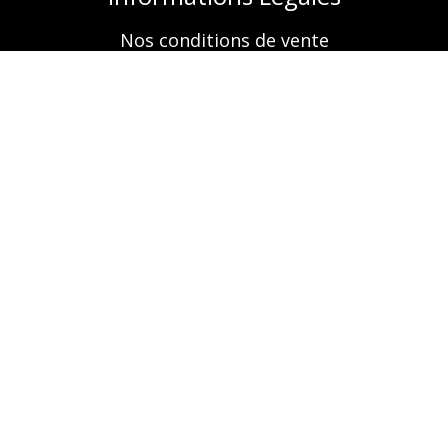
Nos conditions de vente
Mentions légales
Retrouvez-nous aussi sur
A propos
Nos prestations
Boutique