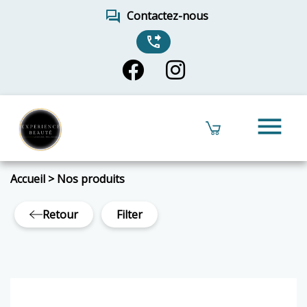
forum
Contactez-nous
phone_forwarded
menu
Accueil
>
Nos produits
Retour
Filter