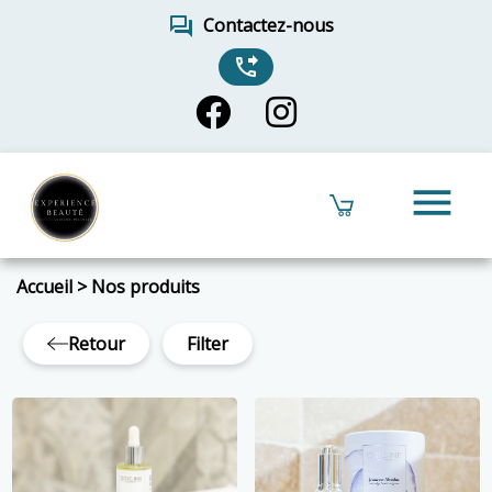
forum
Contactez-nous
phone_forwarded
menu
Accueil
>
Nos produits
Retour
Filter