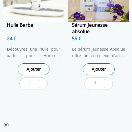
Huile Barbe
Sérum Jeunesse
absolue
24 €
55 €
Découvrez une huile pour
Le sérum Jeunesse Absolue
barbe pour Homme,
offre un complexe d’actifs
nourrissante et
anti-âge. La formule intègre
délicatement parfumée.
collagène marin et lysat de
Ajouter
Ajouter
Offrez à votre barbe d’être
bifidobactéries. Son action
soin et brillance.
globale agit sur les signes
de l’âge du visage. Sa
texture aqueuse délivre ses
bienfaits, dans sa
transparence absolue