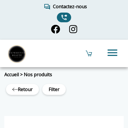
forum
Contactez-nous
phone_forwarded
menu
Accueil
>
Nos produits
Retour
Filter