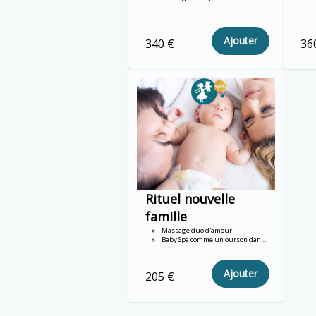
un
Ajouter
340 €
36
Rituel nouvelle
famille
Massage duo d'amour
Baby Spa comme un ourson dans l'eau
Ajouter
205 €