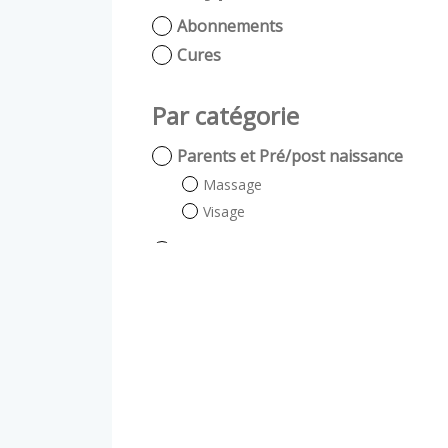
Abonnements
Cures
Par catégorie
Parents et Pré/post naissance
Massage
Visage
Les Premiers Mois (0 -1,5 an)
Baby Spa
Soins corps
Willy se la joue grand frère (1 -
3 ans)
Massage Scénarisé
Comme les grands (3ans et +)