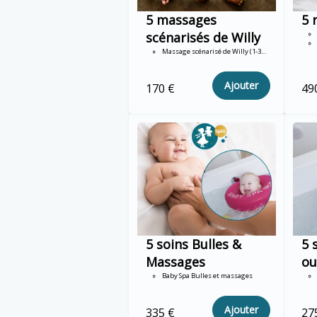
5 massages
5 
scénarisés de Willy
Massage scénarisé de Willy (1-3 ans)
Ajouter
170 €
49
5 soins Bulles &
5 
Massages
ou
Baby Spa Bulles et massages
Ajouter
335 €
27