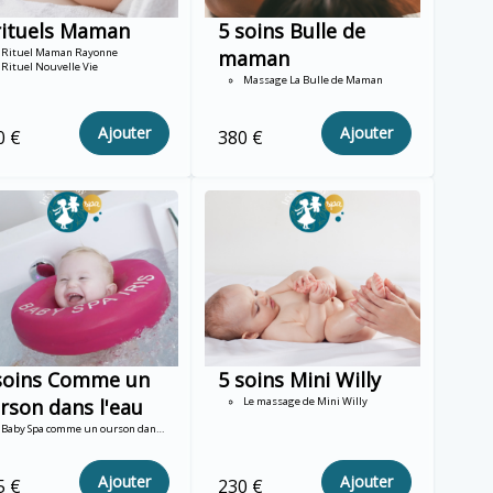
rituels Maman
5 soins Bulle de
Rituel Maman Rayonne
maman
Rituel Nouvelle Vie
Massage La Bulle de Maman
Ajouter
Ajouter
0 €
380 €
soins Comme un
5 soins Mini Willy
rson dans l'eau
Le massage de Mini Willy
Baby Spa comme un ourson dans l'eau
Ajouter
Ajouter
5 €
230 €