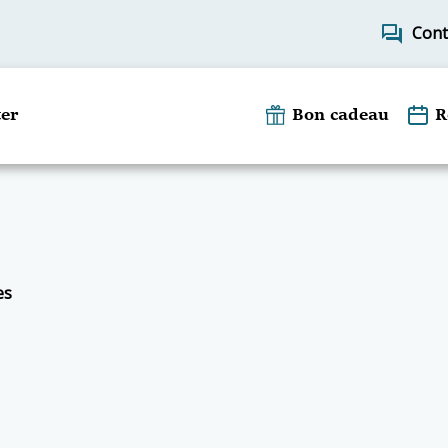
forum
Cont
er
Bon cadeau
R
es