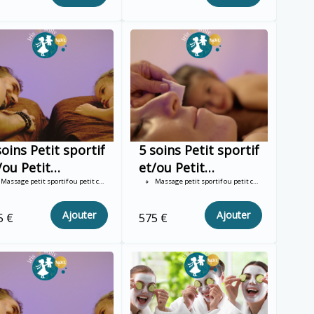
soins Petit sportif
5 soins Petit sportif
/ou Petit
et/ou Petit
amallow 30mn
Massage petit sportif ou petit chamallow 30mn DUO
Chamallow 30mn
Massage petit sportif ou petit chamallow 30mn TRIO
o
trio
Ajouter
Ajouter
5 €
575 €