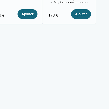
e beauté
Baby Spa comme un ourson dans l'eau
Ajouter
Ajouter
0 €
179 €