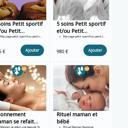
soins Petit sportif
5 soins Petit sportif
/ou Petit
et/ou Petit
amallow 60mn
Massage petit sportif ou petit chamallow 1h DUO
Chamallow 60mn
Massage petit sportif ou petit chamallow 1h TRIO
o
trio
Ajouter
Ajouter
5 €
980 €
bonnement
Rituel maman et
man se refait
bébé
Maman se refait une beauté 1h
Rituel Maman Rayonne