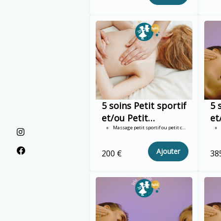
5 soins Petit sportif
5 
et/ou Petit
et
Chamallow 30mn
Massage petit sportif ou petit chamallow 30mn
Ch
du
Ajouter
200 €
38