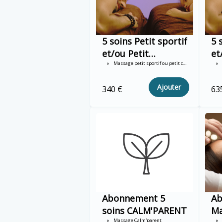
5 soins Petit sportif
5 
et/ou Petit
et
Chamallow 60mn
Massage petit sportif ou petit chamallow 1h
Ch
du
Ajouter
340 €
63
Abonnement 5
A
soins CALM'PARENT
Ma
Massage Calm'parent