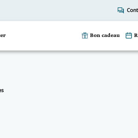
forum
Cont
er
Bon cadeau
R
es