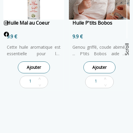
rapide et précise.
Huile Mal au Coeur
Huile P'tits Bobos
9.9 €
9.9 €
Scroll
Cette huile aromatique est
Genou griffé, coude abimé,
essentielle pour les
... P'tits Bobos aide à
désagréments liés au
assainir et nettoyer la peau
transport et à l'inconfort lié
des petits et des grands!
Ajouter
Ajouter
aux premiers mois de
Cette huile contribue à
grossesse! Laisse sur la
protéger, apaiser et assainir
peau une odeur fraîche qui
la peau. Pratique et
apporte confort et légèreté
fonctionnel, son format
aux petits comme aux
Roll-on facilite son
grands. Respirer
transport, il se glisse
profondément et
facilement dans le sac et
régulièrement Mal au Coeur
permet une application
a toute son importance
rapide et précise.
pour bénéficier pleinement