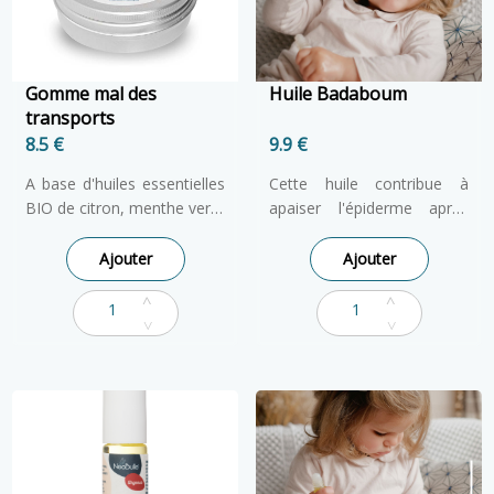
Gomme mal des
Huile Badaboum
transports
8.5 €
9.9 €
A base d'huiles essentielles
Cette huile contribue à
BIO de citron, menthe verte
apaiser l'épiderme après
et gingembre, reconnues
une chute, un choc... Cette
pour leurs vertus digestives.
huile aux plantes
Ajouter
Ajouter
Les gommes Mal des
apaisantes et régénérantes
Transports sont facile à
de la peau devient vite un
emporter et conviennent à
indispensable pour les
toute la famille, à partir de
petits cascadeurs. Pratique
3 ans ! Ingrédients issus de
et fonctionnel, son format
l'Agriculture Biologique.
Roll-on facilite son
transport, il se glisse
facilement dans le sac et
permet une application