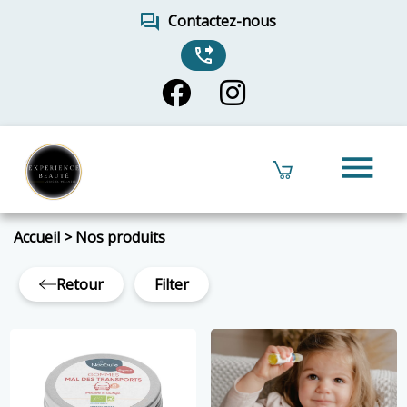
forum
Contactez-nous
phone_forwarded
menu
Accueil
>
Nos produits
Retour
Filter