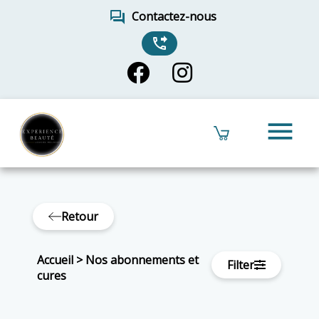
forum
Contactez-nous
phone_forwarded
menu
Retour
Accueil
>
Nos abonnements et
Filter
cures