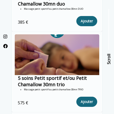
Chamallow 30mn duo
Massage petit sportif ou petit chamallow 30mn DUO
Ajouter
385 €
Scroll
Scroll
5 soins Petit sportif et/ou Petit
Chamallow 30mn trio
Massage petit sportif ou petit chamallow 30mn TRIO
Ajouter
575 €