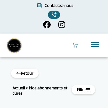
forum
Contactez-nous
phone_forwarded
menu
Retour
Accueil
>
Nos abonnements et
Filter
cures