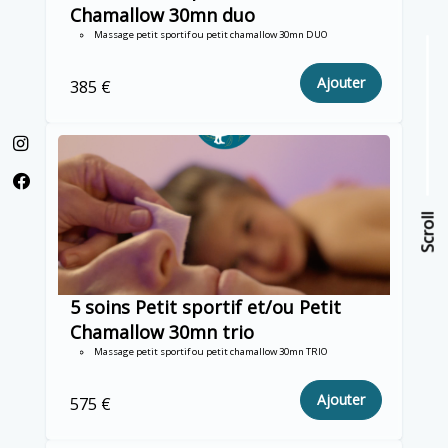
Chamallow 30mn duo
Massage petit sportif ou petit chamallow 30mn DUO
Ajouter
385 €
Scroll
Scroll
5 soins Petit sportif et/ou Petit
Chamallow 30mn trio
Massage petit sportif ou petit chamallow 30mn TRIO
Ajouter
575 €