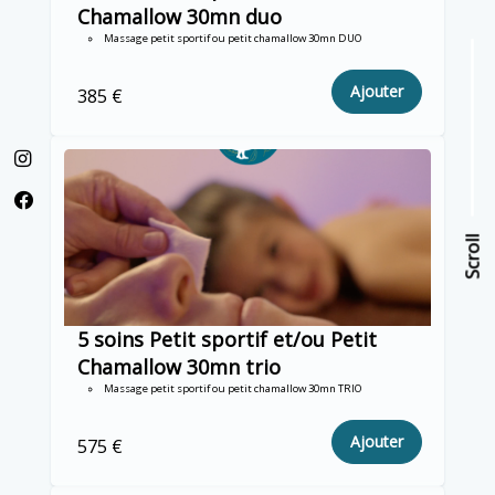
Chamallow 30mn duo
Massage petit sportif ou petit chamallow 30mn DUO
Ajouter
385 €
Scroll
Scroll
5 soins Petit sportif et/ou Petit
Chamallow 30mn trio
Massage petit sportif ou petit chamallow 30mn TRIO
Ajouter
575 €